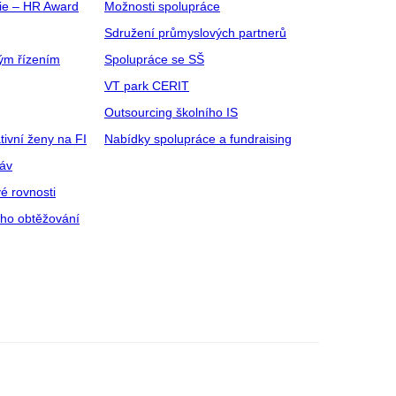
gie – HR Award
Možnosti spolupráce
Sdružení průmyslových partnerů
ým řízením
Spolupráce se SŠ
VT park CERIT
Outsourcing školního IS
tivní ženy na FI
Nabídky spolupráce a fundraising
ráv
é rovnosti
ího obtěžování