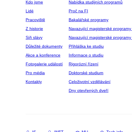
Kdo jsme
Nabídka studijních programů
Lidé
Proč na FI
Pracoviště
Bakalářské programy
Z historie
Navazující magisterské programy
Síň slávy
Navazující magisterské programy 
Důležité dokumenty
Přihláška ke studiu
Akce a konference
Informace o studiu
Fotogalerie událostí
Rigorózní řízení
Pro média
Doktorské studium
Kontakty
Celoživotní vzdělávání
Dny otevřených dveří