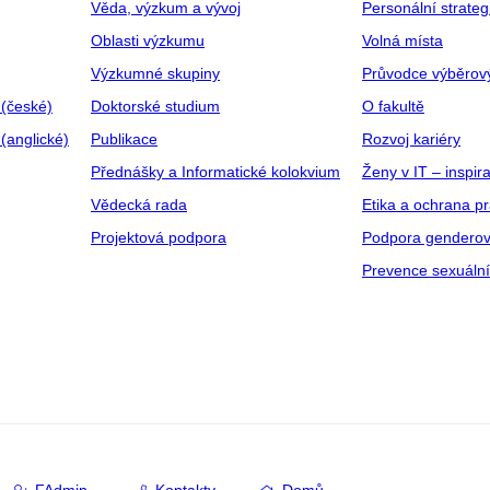
Věda, výzkum a vývoj
Personální strate
Oblasti výzkumu
Volná místa
Výzkumné skupiny
Průvodce výběrov
 (české)
Doktorské studium
O fakultě
(anglické)
Publikace
Rozvoj kariéry
Přednášky a Informatické kolokvium
Ženy v IT – inspira
Vědecká rada
Etika a ochrana p
Projektová podpora
Podpora genderov
Prevence sexuáln