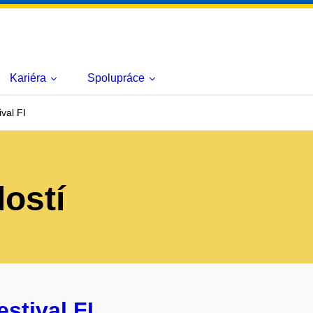
Kariéra
Spolupráce
ival FI
lostí
estival FI