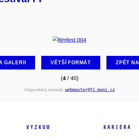
A GALERII
VĚTŠÍ FORMÁT
ZPĚT N
(
4
/ 40)
Odpovědný kontakt:
webmaster
@fi
.muni
.cz
VÝZKUM
KARIÉRA