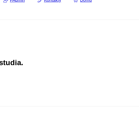
FAdmin
Kontakty
Domů
studia.