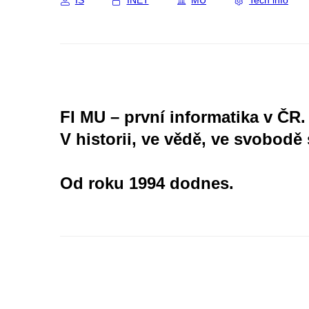
IS
INET
MU
Tech info
FI MU – první informatika v ČR.
V historii, ve vědě, ve svobodě 
Od roku 1994 dodnes.