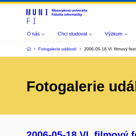
O nás
Chci studovat
Výzkum
Fotogalerie událostí
2006-05-18 VI. filmový fest
Fotogalerie udá
2006-05-18 VI. filmový f